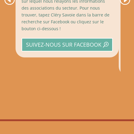
sur lequel nous relayons les informations
sept
des associations du secteur. Pour nous
le s
trouver, tapez Cléry Savoie dans la barre de
Cliq
recherche sur Facebook ou cliquez sur le
Pour
bouton ci-dessous !
pêch
quot
SUIVEZ-NOUS SUR FACEBOOK
dess