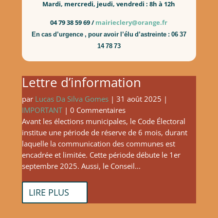
Mardi, mercredi, jeudi, vendredi : 8h à 12h
04 79 38 59 69 /
mairieclery@orange.fr
En
cas
d’urgence
,
pour
avoir
l’élu
d’astreinte
:
06
37
14
78
73
Lettre d’information
par
Lucas Da Silva Gomes
|
31 août 2025
|
IMPORTANT
| 0 Commentaires
Avant les élections municipales, le Code Électoral
institue une période de réserve de 6 mois, durant
laquelle la communication des communes est
encadrée et limitée. Cette période débute le 1er
septembre 2025. Aussi, le Conseil...
LIRE PLUS