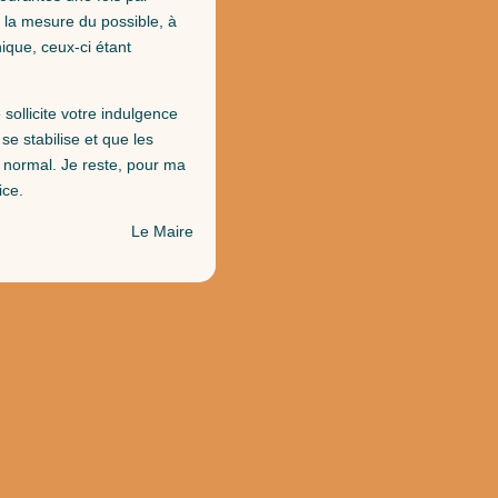
la mesure du possible, à
onique, ceux-ci étant
sollicite votre indulgence
 se stabilise et que les
 normal. Je reste, pour ma
ice.
Le Maire