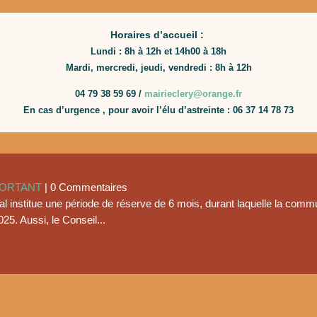
Horaires d’accueil :
Lundi : 8h à 12h et 14h00 à 18h
Mardi, mercredi, jeudi, vendredi : 8h à 12h
04 79 38 59 69 /
mairieclery@orange.fr
En
cas
d’urgence
,
pour
avoir
l’élu
d’astreinte
:
06
37
14
78
73
PORTANT
| 0 Commentaires
ral institue une période de réserve de 6 mois, durant laquelle la c
25. Aussi, le Conseil...